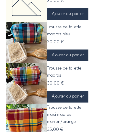
Prix
30,00 €
Ajouter au panier
Trousse de toilette
madras bleu
Prix
30,00 €
Ajouter au panier
Trousse de toilette
madras
Prix
30,00 €
Ajouter au panier
Trousse de toilette
maxi madras
marron/orange
Prix
35,00 €