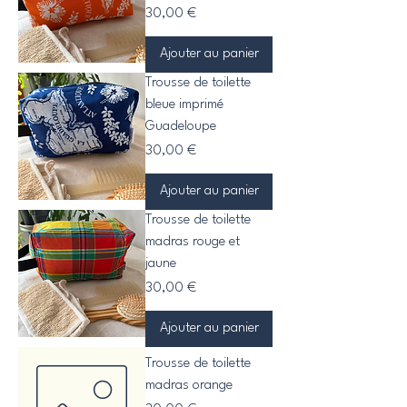
Prix
30,00 €
Ajouter au panier
Trousse de toilette
bleue imprimé
Guadeloupe
Prix
30,00 €
Ajouter au panier
Trousse de toilette
madras rouge et
jaune
Prix
30,00 €
Ajouter au panier
Trousse de toilette
madras orange