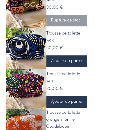
Prix
30,00 €
Rupture de stock
Trousse de toilette
wax
Prix
30,00 €
Ajouter au panier
Trousse de toilette
wax
Prix
30,00 €
Ajouter au panier
Trousse de toilette
orange imprimé
Guadeloupe