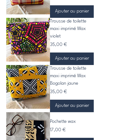
Ajouter au panier
Trousse de toilette
maxi imprimé Wax
violet
Prix
35,00 €
Ajouter au panier
Trousse de toilette
maxi imprimé Wax
Bogolan jaune
Prix
35,00 €
Ajouter au panier
Pochette wax
Prix
17,00 €