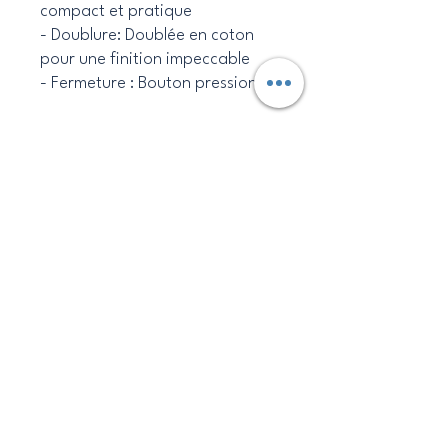
compact et pratique
- Doublure: Doublée en coton
pour une finition impeccable
- Fermeture : Bouton pression
Avantages :
- Design unique et coloré avec
imprimés wax et madras
- Protège efficacement vos
objets grâce au molleton
- Compact et facile à
transporter
- Durable et respectueux de
l'environnement
Caraibesdesigns
Politique de confidentialité