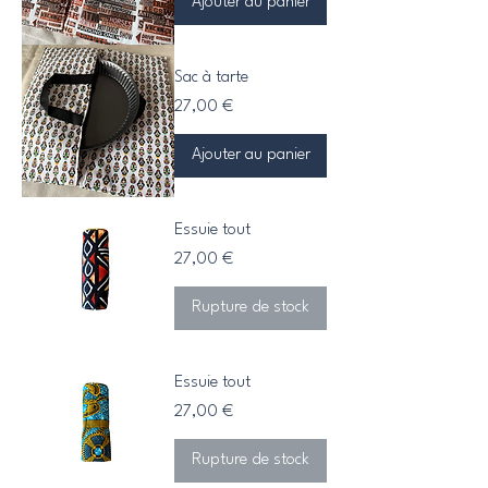
Ajouter au panier
Sac à tarte
Prix
27,00 €
Ajouter au panier
Essuie tout
Prix
27,00 €
Rupture de stock
Essuie tout
Prix
27,00 €
Rupture de stock