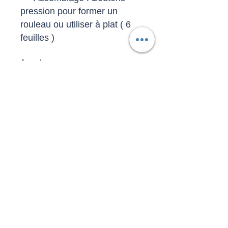
pression pour former un
rouleau ou utiliser à plat ( 6
feuilles )
Avantages :
· Alternative zéro déchet aux
essuie-tout jetables
· Absorption optimale grâce
au tissu nid d'abeille
· Design unique et coloré avec
imprimés wax
· Économique et respectueux
de l'environnement
Caraibesdesigns
Politique de confidentialité