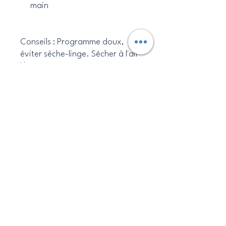
main
Conseils : Programme doux,
éviter sèche-linge. Sécher à l'air
libre.
Ajoutez une touche d'afro-chic
et de praticité à votre quotidien
avec notre tote bag en madras
coloré ! Commandez-le
maintenant et profitez de son
design unique et de ses
fonctionnalités pratiques pour
toutes vos aventures.
Caraibesdesigns
Politique de confidentialité