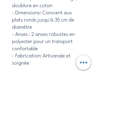
doublure en coton
- Dimensions: Convient aux
plats ronds jusqu'à 35 cm de
diamètre
- Anses : 2 anses robustes en
polyester pour un transport
confortable
- Fabrication: Artisanale et
soignée
Avantages:
- Pratique pour transporter vos
tartes, quiches et gâteaux en
toute sécurité
- Design unique et coloré grâce
aux imprimés wax et madras
- Durable et respectueux de
l'environnement grâce à des