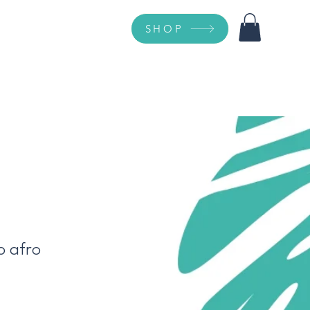
SHOP
 afro