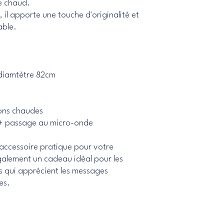
e chaud.
il apporte une touche d'originalité et
table.
 diamtètre 82cm
sons chaudes
n + passage au micro-onde
accessoire pratique pour votre
également un cadeau idéal pour les
ues qui apprécient les messages
es.