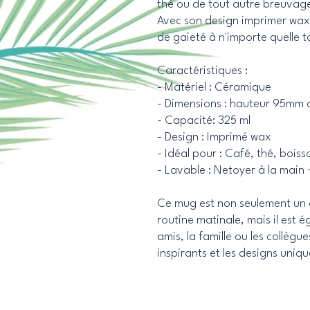
thé ou de tout autre breuvag
Avec son design imprimer wax, 
de gaieté à n'importe quelle 
Caractéristiques :
- Matériel : Céramique
- Dimensions : hauteur 95mm
- Capacité: 325 ml
- Design : Imprimé wax
- Idéal pour : Café, thé, bois
- Lavable : Netoyer à la mai
Ce mug est non seulement un 
routine matinale, mais il est 
amis, la famille ou les collèg
inspirants et les designs uniqu