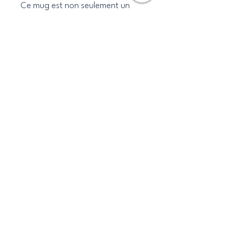
Ce mug est non seulement un
accessoire pratique pour votre
routine matinale, mais il est
également un cadeau idéal pour
les amis, la famille ou les
collègues qui apprécient les
messages inspirants et les
designs uniques
Caraibesdesigns
Politique de confidentialité
​Déclaration d’Accessibilité
Termes et conditions
Politique de remboursement
Politique de livraiso
Tel:
0652694323
Caraibesdesigns@gmail.com