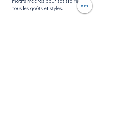
motifs madras pour satisfaire
tous les goûts et styles.
Dimensions :
- Hauteur : 26 cm
- Largeur : 33 cm
- Profondeur : 8 cm
Idéal pour :
- L'école maternelle
- Les sorties en plein air
- Les activités de loisirs
- Les cadeaux d'anniversaire ou
de rentrée des classes
Entretien :
- Lavage à la main
- Lavage en machine à 30°