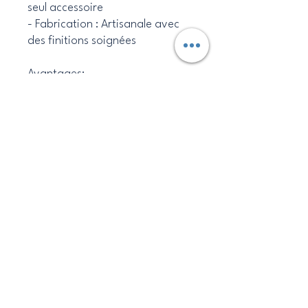
seul accessoire
- Fabrication : Artisanale avec
des finitions soignées
Avantages:
- Design unique et tendance
avec des imprimés colorés
- Idéal pour se protéger du soleil
ou compléter une tenue
- Durable et respectueux de
l'environnement grâce aux
matériaux de qualité
- Facile à laver et à entretenir
Caraibesdesigns
Politique de confidentialité
​Déclaration d’Accessibilité