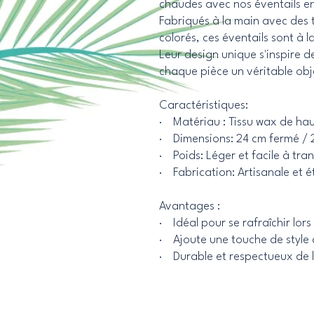
chaudes avec nos éventails e
Fabriqués à la main avec des 
colorés, ces éventails sont à l
Leur design unique s'inspire de
chaque pièce un véritable obj
Caractéristiques:
· Matériau : Tissu wax de hau
· Dimensions: 24 cm fermé / 
· Poids: Léger et facile à tra
· Fabrication: Artisanale et é
Avantages :
· Idéal pour se rafraîchir lor
· Ajoute une touche de style 
· Durable et respectueux de 