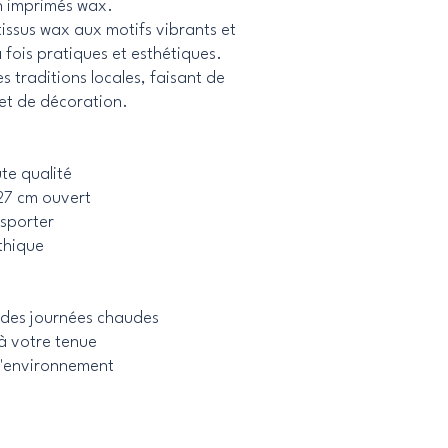
n imprimés wax.
tissus wax aux motifs vibrants et
a fois pratiques et esthétiques.
s traditions locales, faisant de
et de décoration.
te qualité
27 cm ouvert
nsporter
thique
s des journées chaudes
à votre tenue
l'environnement